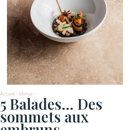
Accueil
•
Menus
•
5 Balades… Des
sommets aux
embruns